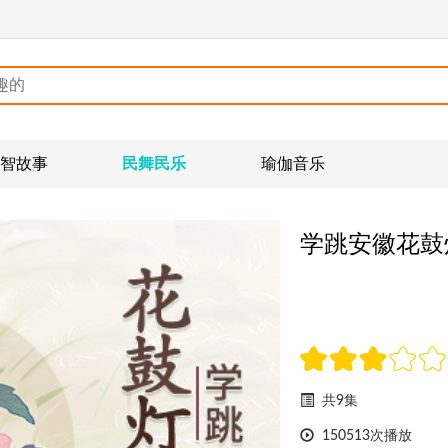
智故事
民舞民乐
瑜伽音乐
学跳安徽花鼓
共9集
150513次播放