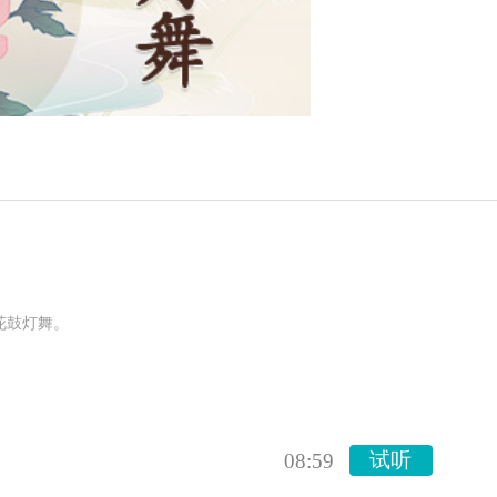
花鼓灯舞。
试听
08:59