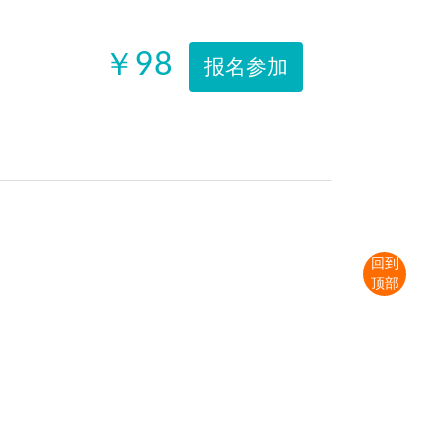
￥98
报名参加
回到
顶部